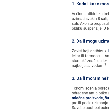
1. Kada i kako mor
Većinu antibiotika tr
uzimati svakih 8 sati,
sati. Ako ste propusti
obliku suspenzije. U 
2. Da li mogu uzima
Zavisi koji antibiotik.
lekar ili farmaceut. An
stomak“ znači da lek 
3
najbolje sa vodom.
3. Da li moram neš
Tokom lečenja određe
određene antibiotike 
mlečne proizvode, šu
pre ili posle uzimanja
Savet o upotrebi poje