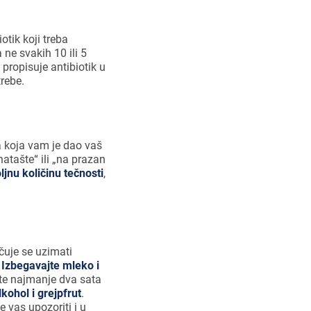
otik koji treba
 ne svakih 10 ili 5
 propisuje antibiotik u
rebe.
va koja vam je dao vaš
natašte“ ili „na prazan
jnu količinu tečnosti
,
čuje se uzimati
.
Izbegavajte mleko i
ite najmanje dva sata
lkohol i grejpfrut
.
 vas upozoriti i u