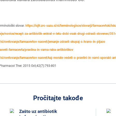
rminološki slovar.
https://isjfr.zrc-sazu.si/sl/terminologisce/slovarji/farmacevtski/is
avje/novice/recept-za-antibiotik-enkrat-v-letu-dobi-vsak-drugi-odrasli-slovenec/35
/si/svetovanje/farmacevtov-nasvet/jemanje-zdravil-skupaj-s-hrano-in-pijaco
sveti-farmacevta/pravilna-in-varna-raba-antibiotikov
si/svetovanje/farmacevtov-nasvet/kaj-morate-vedeti-o-pravilni-in-varni-uporabi-ant
 Pharmacol Ther. 2015 Oct;42(7):793-801
Pročitajte takođe
Zašto uz antibiotik