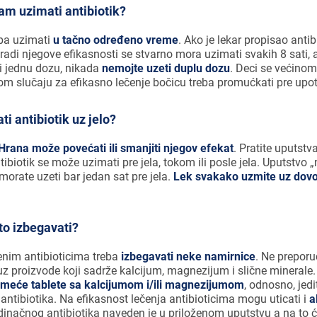
am uzimati antibiotik?
eba uzimati
u tačno određeno vreme
. Ako je lekar propisao antibi
 radi njegove efikasnosti se stvarno mora uzimati svakih 8 sati, a
li jednu dozu, nikada
nemojte uzeti duplu dozu
. Deci se većinom
tom slučaju za efikasno lečenje bočicu treba promućkati pre upot
ti antibiotik uz jelo?
Hrana može povećati ili smanjiti njegov efekat
. Pratite uputst
tibiotik se može uzimati pre jela, tokom ili posle jela. Uputstvo „
morate uzeti bar jedan sat pre jela.
Lek svakako uzmite uz dovol
to izbegavati?
nim antibioticima treba
izbegavati neke namirnice
. Ne preporu
uz proizvode koji sadrže kalcijum, magnezijum i slične minerale
meće tablete sa kalcijumom i/ili magnezijumom
, odnosno, jed
 antibiotika. Na efikasnost lečenja antibioticima mogu uticati i
a
dinačnog antibiotika naveden je u priloženom uputstvu a na to će