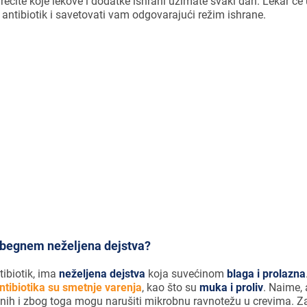
recite koje lekove i dodatke ishrani uzimate svaki dan. Lekar će
antibiotik i savetovati vam odgovarajući režim ishrane.
treba uzimati prema uputstvima, u pro
e izazvati neželjena dejstva.
zbegnem neželjena dejstva?
tibiotik, ima
neželjena dejstva
koja su
većinom
blaga i prolazna
antibiotika su smetnje varenja
, kao što su
muka i proliv
. Naime, 
isnih i zbog toga mogu narušiti mikrobnu ravnotežu u crevima. 