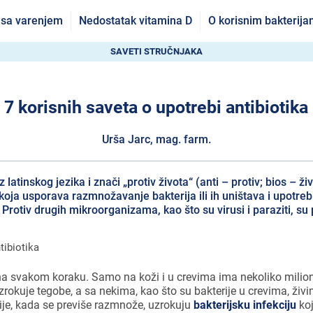
 sa varenjem
Nedostatak vitamina D
O korisnim bakterij
SAVETI STRUČNJAKA
7 korisnih saveta o upotrebi antibiotika
Urša Jarc, mag. farm.
z latinskog jezika i znači „protiv života“ (anti – protiv; bios – ži
a koja usporava razmnožavanje bakterija ili ih uništava i upotreb
. Protiv drugih mikroorganizama, kao što su virusi i paraziti, su
a svakom koraku. Samo na koži i u crevima ima nekoliko miliona
zrokuje tegobe, a sa nekima, kao što su bakterije u crevima, živ
je, kada se previše razmnože, uzrokuju
bakterijsku infekciju
koj