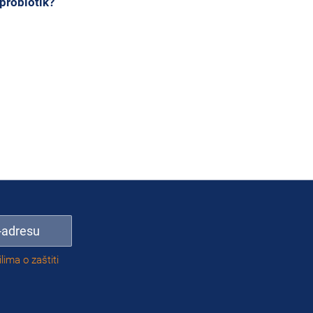
probiotik?
ilima o zaštiti