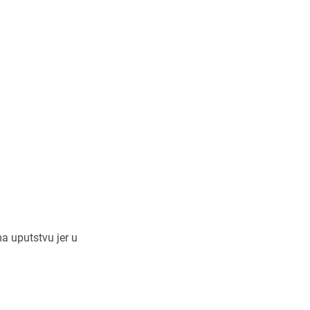
 odraslih i
a uputstvu jer u