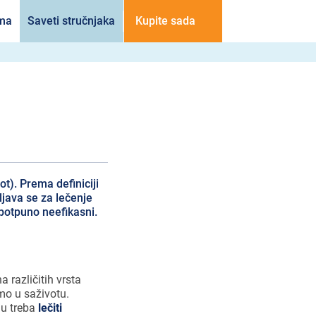
ama
Saveti stručnjaka
Kupite sada
vot). Prema definiciji
ljava se za lečenje
 potpuno neefikasni.
 različitih vrsta
imo u saživotu.
u treba
lečiti