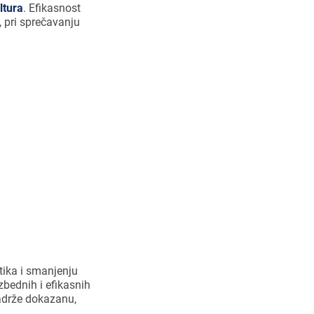
ltura
. Efikasnost
 pri sprečavanju
om lečenja
otika i smanjenju
bednih i efikasnih
drže dokazanu,