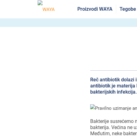
Proizvodi WAYA
Tegobe
Reč antibiotik dolazi i
antibiotik je materij
bakterijskih infekcija
Bakterije susrećemo n
bakterija. Većina ne u
Međutim, neke bakteri