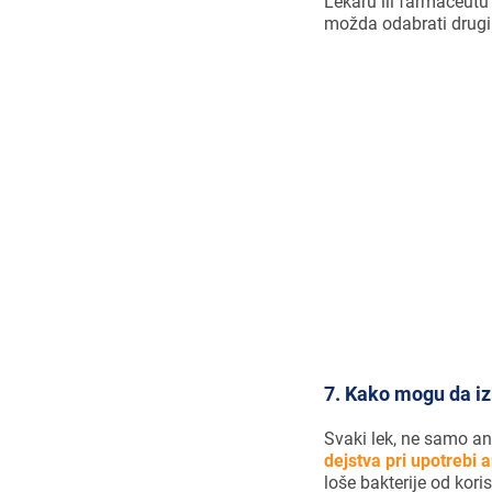
Lekaru ili farmaceutu 
možda odabrati drugi 
Antibiotike 
delovati ili ć
7. Kako mogu da i
Svaki lek, ne samo an
dejstva pri upotrebi 
loše bakterije od kor