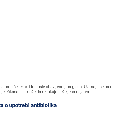
ibiotik se 1× godišnje propisuje za 50%
14. godine starosti.
da propiše lekar, i to posle obavljenog pregleda. Uzimaju se prem
ije efikasan ili može da uzrokuje neželjena dejstva.
a o upotrebi antibiotika