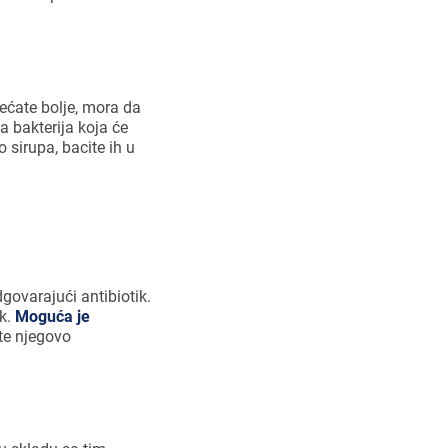
ećate bolje, mora da
a bakterija koja će
 sirupa, bacite ih u
govarajući antibiotik.
ik.
Moguća je
ite njegovo