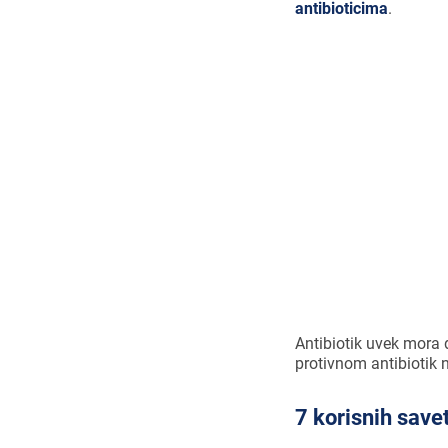
antibioticima
.
Recept za ant
70% dece do 
Antibiotik uvek mora 
protivnom antibiotik n
7 korisnih savet