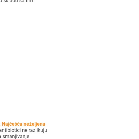
 u skladu sa tim
tivnom neće
.
Najčešća neželjena
antibiotici ne razlikuju
Za smanjivanje