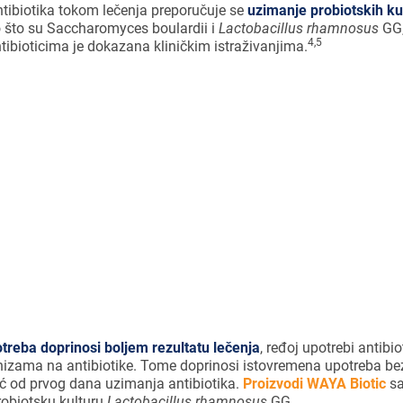
ntibiotika tokom lečenja preporučuje se
uzimanje probiotskih ku
o što su Saccharomyces boulardii i
Lactobacillus rhamnosus
GG,
4,5
ntibioticima je dokazana kliničkim istraživanjima.
je neželjenih dejstava antibiotika tok
se uzimanje probiotika.
otreba doprinosi boljem rezultatu lečenja
, ređoj upotrebi antibi
izama na antibiotike. Tome doprinosi istovremena upotreba bez
eć od prvog dana uzimanja antibiotika.
Proizvodi WAYA Biotic
sa
robiotsku kulturu
Lactobacillus rhamnosus
GG.