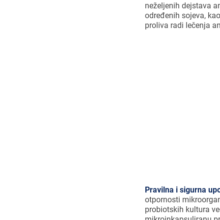
neželjenih dejstava a
određenih sojeva, ka
proliva radi lečenja a
Za smanjivan
preporučuje 
Pravilna i sigurna up
otpornosti mikroorgan
probiotskih kultura v
mikroinkapsuliranu p