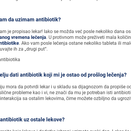
ram da uzimam antibiotik?
am je propisao lekar! Iako se možda već posle nekoliko dana os
sanog vremena lečenja
. U protivnom može preživeti mala količin
ntibiotike
. Ako vam posle lečenja ostane nekoliko tableta ili malo
uvajte ih za „drugi put“.
elju dati antibiotik koji mi je ostao od prošlog lečenja?
iju mora da potvrdi lekar i u skladu sa dijagnozom da propiše od
 slične probleme kao i vi, ne znači da mu je potreban isti antibiot
i interakcija sa ostalim lekovima, čime možete ozbiljno da ugroz
 antibiotik uz ostale lekove?