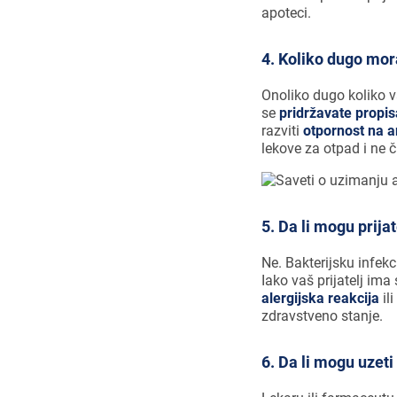
apoteci.
4. Koliko dugo mo
Onoliko dugo koliko v
se
pridržavate propi
razviti
otpornost na a
lekove za otpad i ne č
5. Da li mogu prijat
Ne. Bakterijsku infekc
Iako vaš prijatelj ima
alergijska reakcija
il
zdravstveno stanje.
6. Da li mogu uzeti