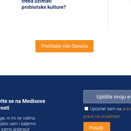
treba uzimati
probiotske kulture?
Pročitajte više članaka
vite se na Medisove
osti
Upoznat sam sa
prav
prava na privatnost
.
ge, ni mi ne volimo
zato vam i šaljemo
 samo jedanput