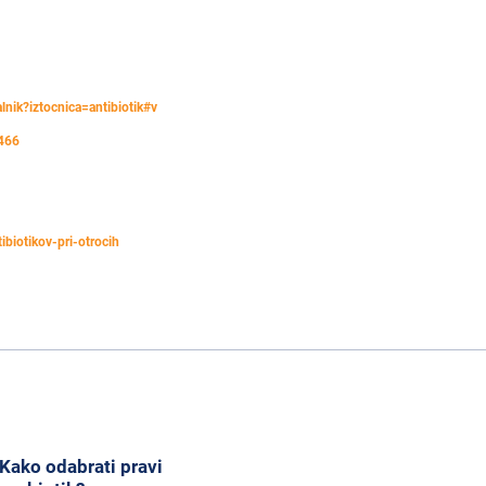
kalnik?iztocnica=antibiotik#v
1466
ibiotikov-pri-otrocih
Kako odabrati pravi