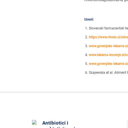
Izvori:
Slovenski farmacevtski te
https://www.rtvslo.si/zdr
www.gorenjske-lekarne.si
www.lekarna-kocevje.si/na
www.gorenjske-lekarne.si/
Szajewska et al. Aliment
Antibiotici i