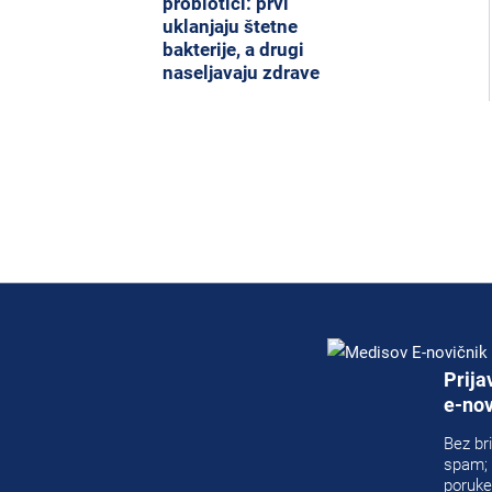
probiotici: prvi
uklanjaju štetne
bakterije, a drugi
naseljavaju zdrave
Prija
e-nov
Bez bri
spam; 
poruke