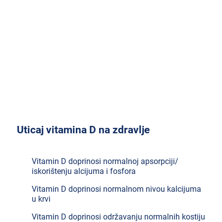
Da li ste znali?
Razna istraživanja utvrdila su vezu između
nedostatka vitamina D i učestalosti pojave infekcija
respiratornog sistema i gripa.
Uticaj vitamina D na zdravlje
Vitamin D doprinosi normalnoj
apsorpciji/
iskorištenju
alcijuma i fosfora
Vitamin D doprinosi normalnom nivou kalcijuma
u krvi
Vitamin D doprinosi održavanju
normalnih
kostiju