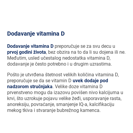
do treće godine života.
Dodavanje vitamina D
Dodavanje vitamina D
preporučuje se za svu decu u
prvoj godini života
, bez obzira na to da li su dojena ili ne.
Međutim, usled učestalog nedostatka vitamina D,
dodavanje je često potrebno i u drugim uzrastima.
Pošto je utvrđena štetnost velikih količina vitamina D,
preporučuje se da se vitamin D
uvek dodaje pod
nadzorom stručnjaka
. Velike doze vitamina D
prvenstveno mogu da izazovu povišen nivo kalcijuma u
krvi, što uzrokuje pojavu velike žeđi, usporavanje rasta,
anoreksiju, povraćanje, smanjenje IQ-a, kalcifikaciju
mekog tkiva i stvaranje bubrežnog kamenca.