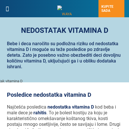
KUPITE
SADA
NEDOSTATAK VITAMINA D
Bebe i deca naročito su podložna riziku od nedostatka
vitamina D i moguće su teže posledice po zdravlje
deteta. Zato je posebno važno obezbediti deci dovoljnu
količinu vitamina D, uključujući ga i u obliku dodataka
ishrani.
Posledice nedostatka vitamina D
Najčešća posledica
nedostatka vitamina D
kod beba i
male dece je
rahitis
. To je bolest kostiju za koju je
karakteristično omekšavanje koštanog tkiva, kosti
postaju mnogo osetljivije, često se savijaju i lome. Drugi