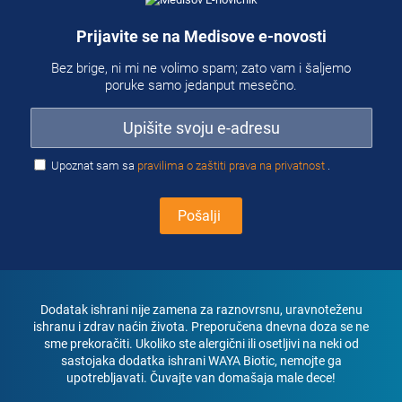
Prijavite se na Medisove e-novosti
Bez brige, ni mi ne volimo spam; zato vam i šaljemo
poruke samo jedanput mesečno.
Upoznat sam sa
pravilima o zaštiti prava na privatnost
.
Dodatak ishrani nije zamena za raznovrsnu, uravnoteženu
ishranu i zdrav naćin života. Preporučena dnevna doza se ne
sme prekoračiti. Ukoliko ste alergični ili osetljivi na neki od
sastojaka dodatka ishrani WAYA Biotic, nemojte ga
upotrebljavati. Čuvajte van domašaja male dece!