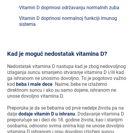
Vitamin D doprinosi održavanju
normalnih
zuba
Vitamin D doprinosi normalnoj funkciji imunog
sistema
Kad je moguć nedostatak vitamina D?
Nedostatak vitamina D nastupa kad je zbog nedovoljnog
izlaganja suncu smanjeno stvaranje vitamina D i/ili kad
ga ishranom ne unosimo dovoljno. To je pogotovo važno
kod
beba i male dece
. Naime, bebe ne izlažemo
direktnom suncu i ako su samo dojene, ishranom ne
unose dovoljno vitamina D.
Preporuka je da se bebama od prve nedelje života pa na
dalje
dodaje vitamin D u ishranu
. Dodavanje vitamina D
preporučuje se i deci do 18. godine života, kao i starijim
osobama, odnosno svima onima koji ne unose dovoljno
vitamina D ishranom i nisu dovoljno izloženi suncu.