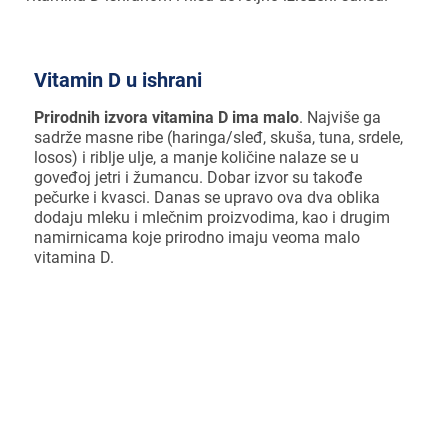
Vitamin D u ishrani
Prirodnih izvora vitamina D ima malo
. Najviše ga
sadrže masne ribe (haringa/sleđ, skuša, tuna, srdele,
losos) i riblje ulje, a manje količine nalaze se u
goveđoj jetri i žumancu. Dobar izvor su takođe
pečurke i kvasci. Danas se upravo ova dva oblika
dodaju mleku i mlečnim proizvodima, kao i drugim
namirnicama koje prirodno imaju veoma malo
vitamina D.
U ispitivanjima udruženja pedijatara
utvrđeno je da je rizik od nedostatka
vitamina D kod odojčadi i dece
povećan, a najproblematičniji je za decu