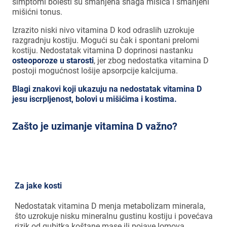
simptomi bolesti su smanjena snaga mišića i smanjeni
mišićni tonus.
Izrazito niski nivo vitamina D kod odraslih uzrokuje
razgradnju kostiju. Mogući su čak i spontani prelomi
kostiju. Nedostatak vitamina D doprinosi nastanku
osteoporoze u starosti
, jer zbog nedostatka vitamina D
postoji mogućnost lošije apsorpcije kalcijuma.
Blagi znakovi koji ukazuju na nedostatak vitamina D
jesu iscrpljenost, bolovi u mišićima i kostima.
Zašto je uzimanje vitamina D važno?
Za jake kosti
Nedostatak vitamina D menja metabolizam minerala,
što uzrokuje nisku mineralnu gustinu kostiju i povećava
rizik od gubitka koštane mase ili pojave lomova.