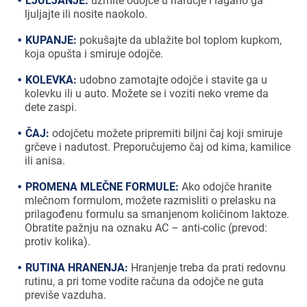
LJULJANJE:
uzmite odojče u naručje i lagano ga
ljuljajte ili nosite naokolo.
KUPANJE:
pokušajte da ublažite bol toplom kupkom,
koja opušta i smiruje odojče.
KOLEVKA:
udobno zamotajte odojče i stavite ga u
kolevku ili u auto. Možete se i voziti neko vreme da
dete zaspi.
ČAJ:
odojčetu možete pripremiti biljni čaj koji smiruje
grčeve i nadutost. Preporučujemo čaj od kima, kamilice
ili anisa.
PROMENA MLEČNE FORMULE:
Ako odojče hranite
mlečnom formulom, možete razmisliti o prelasku na
prilagođenu formulu sa smanjenom količinom laktoze.
Obratite pažnju na oznaku AC – anti-colic (prevod:
protiv kolika).
RUTINA HRANENJA:
Hranjenje treba da prati redovnu
rutinu, a pri tome vodite računa da odojče ne guta
previše vazduha.