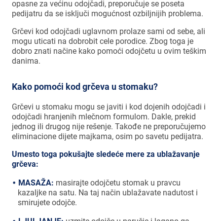
opasne za većinu odojčadi, preporučuje se poseta
pedijatru da se isključi mogućnost ozbiljnijih problema.
Grčevi kod odojčadi uglavnom prolaze sami od sebe, ali
mogu uticati na dobrobit cele porodice. Zbog toga je
dobro znati načine kako pomoći odojčetu u ovim teškim
danima.
Kako pomoći kod grčeva u stomaku?
Grčevi u stomaku mogu se javiti i kod dojenih odojčadi i
odojčadi hranjenih mlečnom formulom. Dakle, prekid
jednog ili drugog nije rešenje. Takođe ne preporučujemo
eliminacione dijete majkama, osim po savetu pedijatra.
Umesto toga pokušajte sledeće mere za ublažavanje
grčeva:
MASAŽA:
masirajte odojčetu stomak u pravcu
kazaljke na satu. Na taj način ublažavate nadutost i
smirujete odojče.