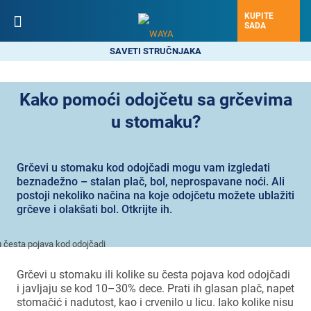
KUPITE
SADA
SAVETI STRUČNJAKA
Kako pomoći odojčetu sa grčevima
u stomaku?
Grčevi u stomaku kod odojčadi mogu vam izgledati
beznadežno – stalan plač, bol, neprospavane noći. Ali
postoji nekoliko načina na koje odojčetu možete ublažiti
grčeve i olakšati bol. Otkrijte ih.
Grčevi u stomaku ili kolike su česta pojava kod odojčadi
i javljaju se kod 10–30% dece. Prati ih glasan plač, napet
stomačić i nadutost, kao i crvenilo u licu. Iako kolike nisu