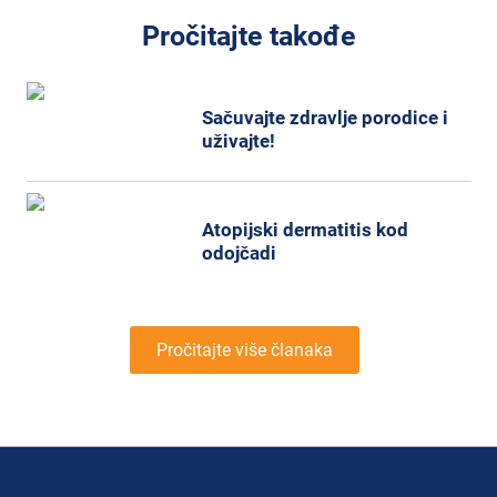
Pročitajte takođe
Sačuvajte zdravlje porodice i
uživajte!
Atopijski dermatitis kod
odojčadi
Pročitajte više članaka