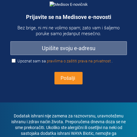
Prijavite se na Medisove e-novosti
Bez brige, ni mi ne volimo spam; zato vam i šaljemo
poruke samo jedanput mesečno.
Upoznat sam sa
pravilima o zaštiti prava na privatnost
.
Dodatak ishrani nije zamena za raznovrsnu, uravnoteženu
ishranu i zdrav naćin života. Preporučena dnevna doza se ne
sme prekoračiti. Ukoliko ste alergični ili osetljivi na neki od
sastojaka dodatka ishrani WAYA Biotic, nemojte ga