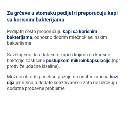
Za grčeve u stomaku pedijatri preporučuju kapi
sa korisnim bakterijama
Pedijatri često preporučuju
kapi sa korisnim
bakterijama
, odnosno dobrim mlečnokiselinskim
bakterijama.
Savetujemo da odaberete kapi u kojima su korisne
bakterije zaštićene
postupkom mikroinkapsulacije
(npr.
protiv želudačne kiseline).
Možete obratiti posebnu pažnju na odabir kapi na
bazi
ulja
jer nemaju dodate konzervanse i zato ne uzrokuju
dodatne probavne probleme.
Literatura sugeriše da primena korisne
bakterije
Lactobacillus rhamnosus
GG