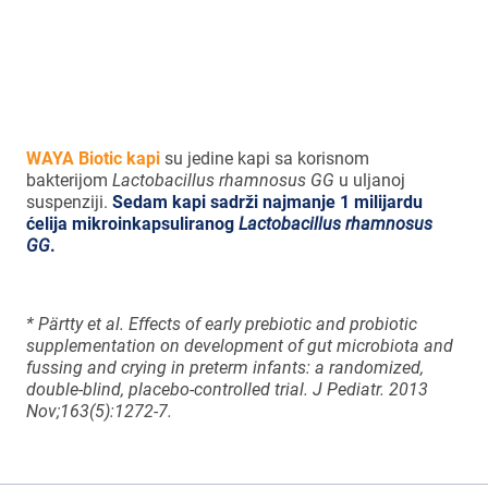
smanjuje probleme povezane sa
kolikama kod odojčadi.*
WAYA Biotic kapi
su jedine kapi sa korisnom
bakterijom
Lactobacillus rhamnosus GG
u uljanoj
suspenziji.
Sedam kapi sadrži najmanje 1 milijardu
ćelija mikroinkapsuliranog
Lactobacillus rhamnosus
GG
.
* Pärtty et al. Effects of early prebiotic and probiotic
supplementation on development of gut microbiota and
fussing and crying in preterm infants: a randomized,
double-blind, placebo-controlled trial. J Pediatr. 2013
Nov;163(5):1272-7.