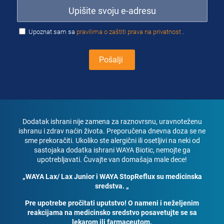
Upoznat sam sa
pravilima o zaštiti prava na privatnost
.
Dodatak ishrani nije zamena za raznovrsnu, uravnoteženu
ishranu i zdrav naćin života. Preporučena dnevna doza se ne
sme prekoračiti. Ukoliko ste alergični ili osetljivi na neki od
sastojaka dodatka ishrani WAYA Biotic, nemojte ga
upotrebljavati. Čuvajte van domašaja male dece!
„WAYA Lax/ Lax Junior i WAYA StopReflux su medicinska
sredstva. „
Pre upotrebe pročitati uputstvo! O nameni i neželjenim
reakcijama na medicinsko sredstvo posavetujte se sa
lekarom ili farmaceutom.