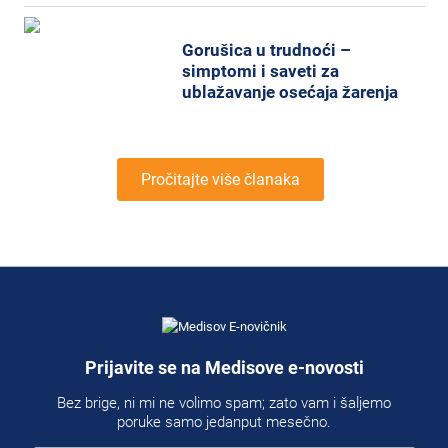
Gorušica u trudnoći –
simptomi i saveti za
ublažavanje osećaja žarenja
Pročitajte više članaka
Prijavite se na Medisove e-novosti
Bez brige, ni mi ne volimo spam; zato vam i šaljemo
poruke samo jedanput mesečno.