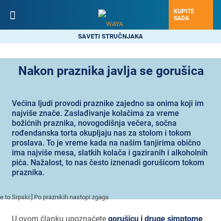
KUPITE
SADA
SAVETI STRUČNJAKA
Nakon praznika javlja se gorušica
Većina ljudi provodi praznike zajedno sa onima koji im
najviše znače. Zaslađivanje kolačima za vreme
božićnih praznika, novogodišnja večera, sočna
rođendanska torta okupljaju nas za stolom i tokom
proslava. To je vreme kada na našim tanjirima obično
ima najviše mesa, slatkih kolača i gaziranih i alkoholnih
pića. Nažalost, to nas često iznenadi gorušicom tokom
praznika.
U ovom članku upoznaćete
gorušic
u i druge simptome