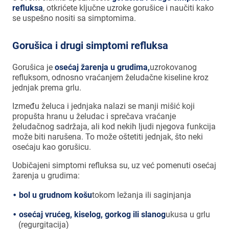
refluksa
, otkrićete ključne uzroke gorušice i naučiti kako
se uspešno nositi sa simptomima.
Gorušica i drugi simptomi refluksa
Gorušica je
osećaj žarenja u
grudi
ma
,
uzrokovanog
refluksom, odnosno vraćanjem želudačne kiseline kroz
jednjak prema grlu.
Između želuca i jednjaka nalazi se manji mišić koji
propušta hranu u želudac i sprečava vraćanje
želudačnog sadržaja, ali kod nekih ljudi njegova funkcija
može biti narušena. To može oštetiti jednjak, što neki
osećaju kao gorušicu.
Uobičajeni simptomi refluksa su, uz već pomenuti osećaj
žarenja u grudima:
bol u
grud
nom košu
tokom ležanja ili saginjanja
osećaj vrućeg, kiselog, gorkog ili slanog
ukusa u grlu
(regurgitacija)