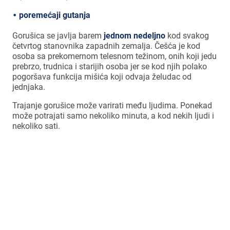
poremećaji gutanj
a
Gorušica se javlja barem
jednom
nedeljn
o
kod svakog
četvrtog stanovnika zapadnih zemalja. Češća je kod
osoba sa prekomernom telesnom težinom, onih koji jedu
prebrzo, trudnica i starijih osoba jer se kod njih polako
pogoršava funkcija mišića koji odvaja želudac od
jednjaka.
Trajanje gorušice može varirati među ljudima. Ponekad
može potrajati samo nekoliko minuta, a kod nekih ljudi i
nekoliko sati.
Gorušica se javlja barem jednom
nedeljno kod svakog četvrtog
stanovnika zapadnih zemalja.