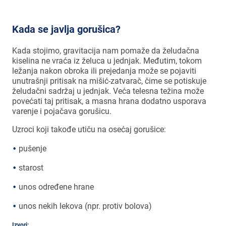
Kada se javlja gorušica?
Kada stojimo, gravitacija nam pomaže da želudačna
kiselina ne vraća iz želuca u jednjak. Međutim, tokom
ležanja nakon obroka ili prejedanja može se pojaviti
unutrašnji pritisak na mišić-zatvarač, čime se potiskuje
želudačni sadržaj u jednjak. Veća telesna težina može
povećati taj pritisak, a masna hrana dodatno usporava
varenje i pojačava gorušicu.
Uzroci koji takođe utiču na osećaj gorušice:
pušenje
starost
unos određene hrane
unos nekih lekova (npr. protiv bolova)
Izvori: