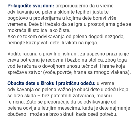
Prilagodite svoj dom:
preporučujemo da u vreme
odvikavanja od pelena sklonite tepihe i jastuke,
pogotovo u prostorijama u kojima dete boravi više
vremena. Dete bi trebalo da se igra u prostorijama gde se
mokraća ili stolica lako čiste.
Ako se tokom odvikavanja od pelena dogodi nezgoda,
nemojte kažnjavati dete ili vikati na njega.
Vodite računa o pravilnoj ishrani: za uspešno pražnjenje
creva potrebna je redovna i bezbolna stolica, zbog toga
vodite računa o dovoljnom unosu tečnosti i hrane koja
sprečava zatvor (voće, povrće, hrana sa mnogo vlakana).
Obucite dete u široku i praktičnu odeću:
u vreme
odvikavanja od pelena važno je obući dete u odeću koja
se brzo skida – bez patentnih zatvarača, mašni i
remena. Zato se preporučuje da se odvikavanje od
pelena odvija u letnjim mesecima, kada je dete najmanje
obučeno i može se brzo skinuti kada oseti potrebu.