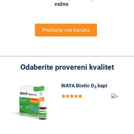
važno
Pročitajte više članaka
Odaberite provereni kvalitet
WAYA Biotic D
kapi
3