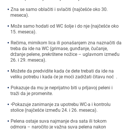
Zna se samo oblačiti i svlačiti (najčešće oko 30.
meseca).
Može samo hodati od WC šolje i do nje (najčešće oko
15. meseca).
Rečima, mimikom lica ili ponašanjem zna naznačiti da
treba da ide na WC (grimase, gunđanje, čučanje,
držanje pelene, prekrštene nožice – uglavnom između
26. i 29. meseca).
Možete da predvidite kada će dete trebati da ide na
veliku potrebu i kada će je moći zadržati čitavu noć .
Pokazuje da mu je neprijatno biti u prljavoj peleni i
traži da je promenite.
•Pokazuje zanimanje za upotrebu WC-a i kontrolu
stolice (najčešće između 24. i 26. meseca).
Pelena ostaje suva najmanje dva sata ili tokom
odmora – naročito je važna suva pelena nakon