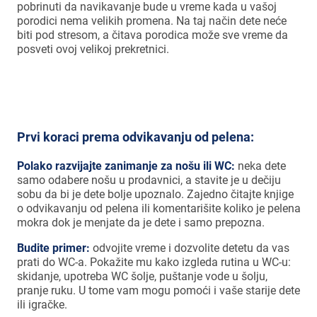
pobrinuti da navikavanje bude u vreme kada u vašoj
porodici nema velikih promena. Na taj način dete neće
biti pod stresom, a čitava porodica može sve vreme da
posveti ovoj velikoj prekretnici.
Prvi koraci prema odvikavanju od pelena:
Polako razvijajte zanimanje za nošu ili WC:
neka dete
samo odabere nošu u prodavnici, a stavite je u dečiju
sobu da bi je dete bolje upoznalo. Zajedno čitajte knjige
o odvikavanju od pelena ili komentarišite koliko je pelena
mokra dok je menjate da je dete i samo prepozna.
Budite primer:
odvojite vreme i dozvolite detetu da vas
prati do WC-a. Pokažite mu kako izgleda rutina u WC-u:
skidanje, upotreba WC šolje, puštanje vode u šolju,
pranje ruku. U tome vam mogu pomoći i vaše starije dete
ili igračke.