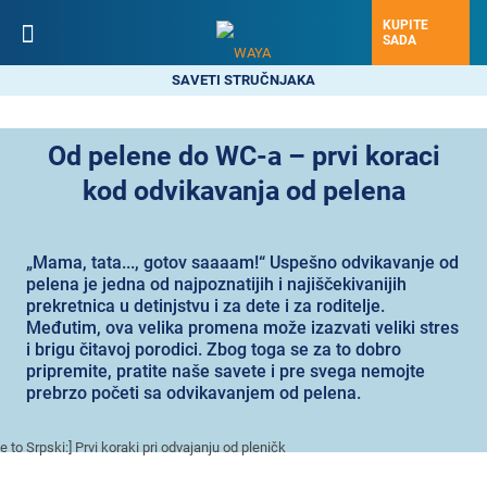
KUPITE
SADA
SAVETI STRUČNJAKA
Od pelene do WC-a – prvi koraci
kod odvikavanja od pelena
„Mama, tata..., gotov saaaam!“ Uspešno odvikavanje od
pelena je jedna od najpoznatijih i najiščekivanijih
prekretnica u detinjstvu i za dete i za roditelje.
Međutim, ova velika promena može izazvati veliki stres
i brigu čitavoj porodici. Zbog toga se za to dobro
pripremite, pratite naše savete i pre svega nemojte
prebrzo početi sa odvikavanjem od pelena.