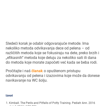
WAYA savet – u vreme odvikavanja od
pelena važna je i velika zaliha (čistih)
gaćica.
Sledeći korak je odabir odgovarajuće metode. Ima
nekoliko metoda odvikavanja dece od pelena – od
različitih metoda koje se fokusiraju na dete, preko brzih i
„efikasnih“ metoda koje deluju za nekoliko sati ili dana
do metoda koje morate započeti već kada se beba rodi.
Pročitajte i naš
članak
o opuštenom pristupu
odvikavanju od pelena i izazovima koje može da donese
navikavanje na WC šolju.
Izvori
Kimball. The Perils and Pitfalls of Potty Training. Pediatr Ann. 2016