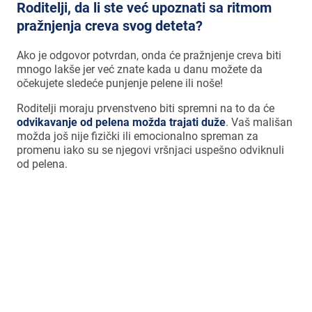
Roditelji, da li ste već upoznati sa ritmom
pražnjenja creva svog deteta?
Ako je odgovor potvrdan, onda će pražnjenje creva biti
mnogo lakše jer već znate kada u danu možete da
očekujete sledeće punjenje pelene ili noše!
Roditelji moraju prvenstveno biti spremni na to da će
odvikavanje od pelena možda trajati duže
. Vaš mališan
možda još nije fizički ili emocionalno spreman za
promenu iako su se njegovi vršnjaci uspešno odviknuli
od pelena.
WAYA savet – leto je dobro vreme za
odvikavanje od pelena!