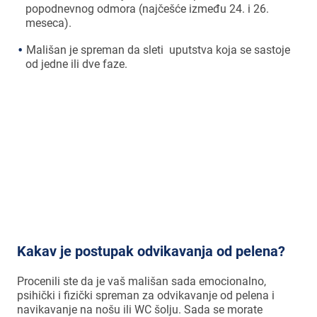
popodnevnog odmora (najčešće između 24. i 26.
meseca).
Mališan je spreman da sleti uputstva koja se sastoje
od jedne ili dve faze.
Većina dece je spremna odbaciti
pelene u uzrastu između 18. i 36.
meseca života.
Kakav je postupak odvikavanja od pelena?
Procenili ste da je vaš mališan sada emocionalno,
psihički i fizički spreman za odvikavanje od pelena i
navikavanje na nošu ili WC šolju. Sada se morate