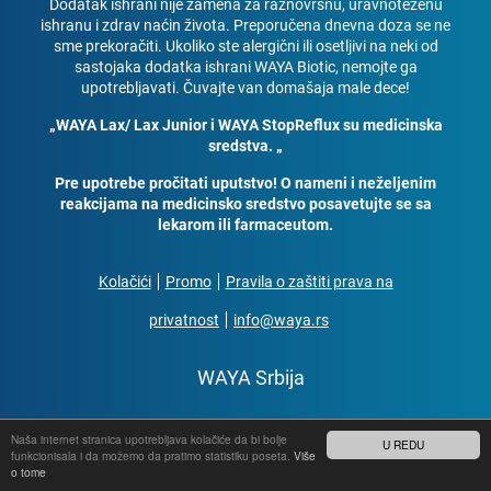
Dodatak ishrani nije zamena za raznovrsnu, uravnoteženu
ishranu i zdrav naćin života. Preporučena dnevna doza se ne
sme prekoračiti. Ukoliko ste alergični ili osetljivi na neki od
sastojaka dodatka ishrani WAYA Biotic, nemojte ga
upotrebljavati. Čuvajte van domašaja male dece!
„WAYA Lax/ Lax Junior i WAYA StopReflux su medicinska
sredstva. „
Pre upotrebe pročitati uputstvo! O nameni i neželjenim
reakcijama na medicinsko sredstvo posavetujte se sa
lekarom ili farmaceutom.
Kolačići
Promo
Pravila o zaštiti prava na
privatnost
info@waya.rs
WAYA Srbija
2022 © Medis, d.o.o., sva prava pridržana
Naša internet stranica upotrebljava kolačiće da bi bolje
U REDU
funkcionisala i da možemo da pratimo statistiku poseta.
Više
o tome