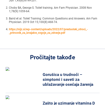
Jun 1;45(6):e199-201.
Choby BA, George S. Toilet training. Am Fam Physician. 2008 Nov
1;78(9):1059-64.
Baird et al. Toilet Training: Common Questions and Answers. Am Fam
Physician. 2019 Oct 15;100(8):468-74.
https://nijz.si/wp-content/uploads/2022/07/predsolski_otroci_-
_prirocnik_za_izvajalce_vzgoje_za_zdravje.pdf
Pročitajte takođe
Gorušica u trudnoći –
simptomi i saveti za
ublažavanje osećaja žarenja
Zašto je uzimanje vitamina D