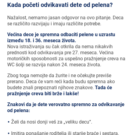
Kada početi odvikavati dete od pelena?
Nažalost, nemamo jasan odgovor na ovo pitanje. Deca
se različito razvijaju i imaju različite potrebe.
Većina dece je spremna odbaciti pelene u uzrastu
između 18. i 36. meseca života.
Nova istraživanja su čak otkrila da nema nikakvih
prednosti kod odvikavanja pre 27. meseca. Većina
motoričkih sposobnosti za uspešno pražnjenje creva na
WC šolji se razvija nakon 24. meseca života.
Zbog toga nemojte da žurite i ne očekujte previše
prerano. Deca će vam reći kada budu spremna ako
budete znali prepoznati njihove znakove.
Tada će
pražnjenje creva biti brže i lakše!
Znakovi da je dete verovatno spremno za odvikavanje
od pelena:
Želi da nosi donji veš za „veliku decu“.
Imitira ponašanje roditelja ili starije braće i sestara.