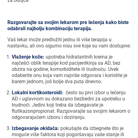
za odojče.
Razgovarajte sa svojim lekarom pre lečenja kako biste
odabrali najbolju kombinaciju terapija.
Vaš lekar može predložiti jednu ili više terapija u
nastavku, ali ovo sigurno nisu sve koje su vam dostupne:
Vlaženje kože:
upotreba hidratantnih krema je
najčešći oblik terapije kod pacijentkinja sa AD, bez
obzira na godine, komorbiditete ili trudnoću. Uvek
odaberite onu koja vam najviše odgovara i koristite je
barem jednom, još bolje dva puta dnevno.
Lokalni kortikosteroidi:
često su prvi izbor u lečenju
AD i uglavnom su dokazano bezbedni za upotrebu u
trudnoći. Jedini koji treba da izbegavate je
flutikazonpropionat. Razgovarajte sa svojim lekarom o
odgovarajućem izboru i doziranju.
Izbegavanje okidača:
pokušajte da izbegnete što je
moguće više faktora koji pogoršavaju vaše stanje ili