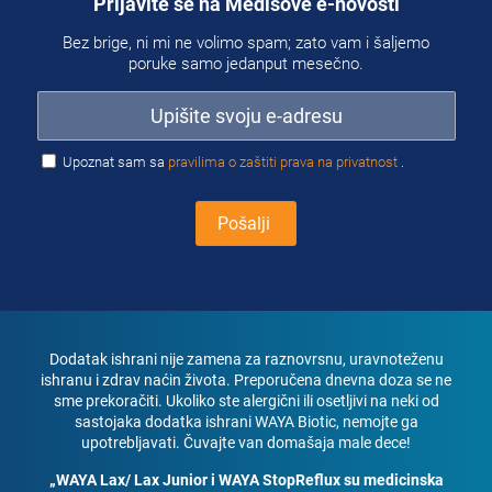
Prijavite se na Medisove e-novosti
Bez brige, ni mi ne volimo spam; zato vam i šaljemo
poruke samo jedanput mesečno.
Upoznat sam sa
pravilima o zaštiti prava na privatnost
.
Dodatak ishrani nije zamena za raznovrsnu, uravnoteženu
ishranu i zdrav naćin života. Preporučena dnevna doza se ne
sme prekoračiti. Ukoliko ste alergični ili osetljivi na neki od
sastojaka dodatka ishrani WAYA Biotic, nemojte ga
upotrebljavati. Čuvajte van domašaja male dece!
„WAYA Lax/ Lax Junior i WAYA StopReflux su medicinska