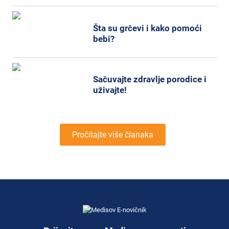
Šta su grčevi i kako pomoći
bebi?
Sačuvajte zdravlje porodice i
uživajte!
Pročitajte više članaka