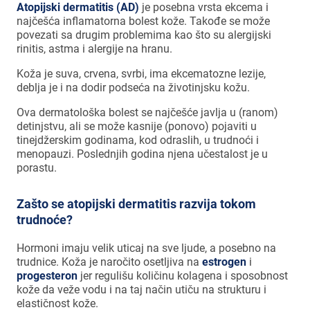
Atopijski dermatitis (AD)
je posebna vrsta ekcema i
najčešća inflamatorna bolest kože. Takođe se može
povezati sa drugim problemima kao što su alergijski
rinitis, astma i alergije na hranu.
Koža je suva, crvena, svrbi, ima ekcematozne lezije,
deblja je i na dodir podseća na životinjsku kožu.
Ova dermatološka bolest se najčešće javlja u (ranom)
detinjstvu, ali se može kasnije (ponovo) pojaviti u
tinejdžerskim godinama, kod odraslih, u trudnoći i
menopauzi. Poslednjih godina njena učestalost je u
porastu.
Zašto se atopijski dermatitis razvija tokom
trudnoće?
Hormoni imaju velik uticaj na sve ljude, a posebno na
trudnice. Koža je naročito osetljiva na
estrogen
i
progesteron
jer regulišu količinu kolagena i sposobnost
kože da veže vodu i na taj način utiču na strukturu i
elastičnost kože.