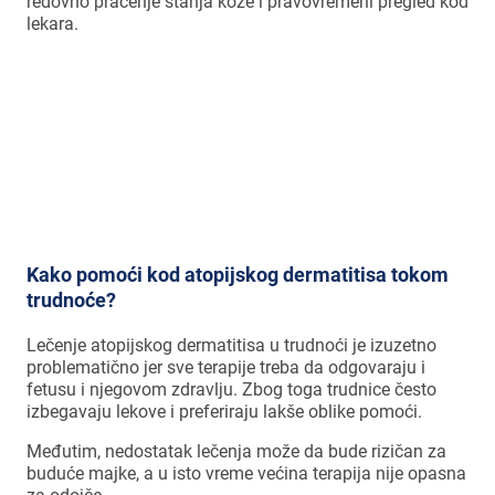
redovno praćenje stanja kože i pravovremeni pregled kod
lekara.
Svrab koji prati AD pogoršava se noću,
pa zbog toga možete
loše spavati
.
Kako pomoći kod atopijskog dermatitisa tokom
trudnoće?
Lečenje atopijskog dermatitisa u trudnoći je izuzetno
problematično jer sve terapije treba da odgovaraju i
fetusu i njegovom zdravlju. Zbog toga trudnice često
izbegavaju lekove i preferiraju lakše oblike pomoći.
Međutim, nedostatak lečenja može da bude rizičan za
buduće majke, a u isto vreme većina terapija nije opasna