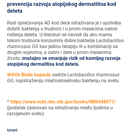
prevencija razvoja atopijskog dermatitisa kod
deteta
Radi sprečavanja AD kod dece istraživana je i upotreba
dobrih bakterija u trudnoći i u prvim mesecima nakon
rođenja deteta. U literaturi se navodi da ako mama
tokom trudnoće konzumira dobre bakterije
Lactobacillus
rhamnosus GG
kao jedinu terapiju ili u kombinaciji sa
drugim sojevima, a zatim i dete u prvim mesecima
života,
značajno se smanjuje rizik od kasnijeg razvoja
atopijskog dermatitisa kod deteta.
WAYA Biotic kapsule
sadrže
Lactobacillus rhamnosus
GG
, najistraženiju mlečnokiselinsku bakteriju na svetu.
*
https://www.ncbi.nlm.nih.gov/books/NBK448071/
(podatak zasnovan na istraživanju među ljudima u
razvijenom svetu)
Izvori: