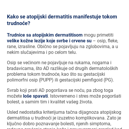
Kako se atopijski dermatitis manifestuje tokom
trudnoće?
Trudnice sa atopijskim dermatitisom
mogu primetiti
velike kožne lezije koje svrbe i crvene su
– osip, fleke,
rane, izrasline. Obično se pojavljuju na zglobovima, a u
nekim slučajevima i po celom telu.
Osip se većinom ne pojavljuje na rukama, nogama i
bradavicama, što AD razlikuje od drugih dermatoloških
problema tokom trudnoće, kao što su gestacijski
polimorfni osip (PUPP) ili gestacijski pemfigoid (PG).
Svrab koji prati AD pogoršava se noću, pa zbog toga
možete
loše spavati
. Istovremeno i stres može pogoršati
bolest, a samim tim i kvalitet vašeg života.
Usled nedostatka kriterijuma tačna dijagnoza atopijskog
dermatitisa u trudnoći je izuzetno komplikovana. Zato je
ključno dobro poznavanje bolesti, njenih simptoma,