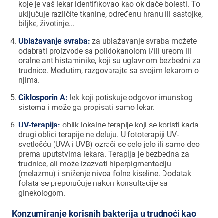
koje je vaš lekar identifikovao kao okidače bolesti. To
uključuje različite tkanine, određenu hranu ili sastojke,
biljke, životinje...
Ublažavanje svraba:
za ublažavanje svraba možete
odabrati proizvode sa polidokanolom i/ili ureom ili
oralne antihistaminike, koji su uglavnom bezbedni za
trudnice. Međutim, razgovarajte sa svojim lekarom o
njima.
Ciklosporin A:
lek koji potiskuje odgovor imunskog
sistema i može ga propisati samo lekar.
UV-terapija:
oblik lokalne terapije koji se koristi kada
drugi oblici terapije ne deluju. U fototerapiji UV-
svetlošću (UVA i UVB) ozrači se celo jelo ili samo deo
prema uputstvima lekara. Terapija je bezbedna za
trudnice, ali može izazvati hiperpigmentaciju
(melazmu) i sniženje nivoa folne kiseline. Dodatak
folata se preporučuje nakon konsultacije sa
ginekologom.
Konzumiranje korisnih bakterija u trudnoći kao