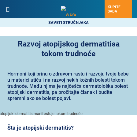
KUPITE
SADA
SAVETI STRUČNJAKA
Razvoj atopijskog dermatitisa
tokom trudnoće
Hormoni koji brinu o zdravom rastu i razvoju tvoje bebe
u materici utiču i na razvoj nekih kožnih bolesti tokom
trudnoće. Među njima je najčešća dermatološka bolest
atopijski dermatitis, pa pročitajte članak i budite
spremni ako se bolest pojavi.
Šta je atopijski dermatitis?