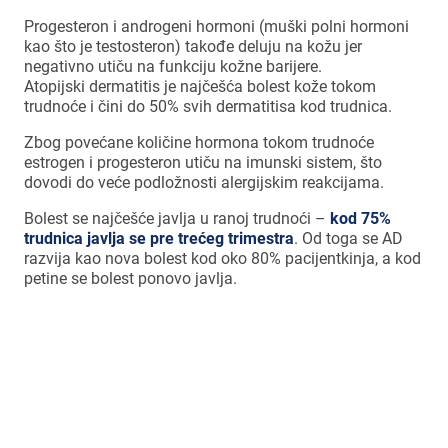
Progesteron i androgeni hormoni (muški polni hormoni
kao što je testosteron) takođe deluju na kožu jer
negativno utiču na funkciju kožne barijere.
Atopijski dermatitis je najčešća bolest kože tokom
trudnoće i čini do 50% svih dermatitisa kod trudnica.
Zbog povećane količine hormona tokom trudnoće
estrogen i progesteron utiču na imunski sistem, što
dovodi do veće podložnosti alergijskim reakcijama.
Bolest se najčešće javlja u ranoj trudnoći –
kod 75%
trudnica javlja se pre trećeg trimestra
. Od toga se AD
razvija kao nova bolest kod oko 80% pacijentkinja, a kod
petine se bolest ponovo javlja.
Atopijski dermatitis se javlja kod 10–
30% dece i 2–10% odraslih.
*