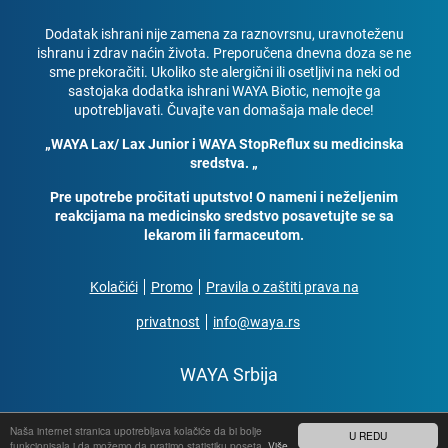
Dodatak ishrani nije zamena za raznovrsnu, uravnoteženu
ishranu i zdrav naćin života. Preporučena dnevna doza se ne
sme prekoračiti. Ukoliko ste alergični ili osetljivi na neki od
sastojaka dodatka ishrani WAYA Biotic, nemojte ga
upotrebljavati. Čuvajte van domašaja male dece!
„WAYA Lax/ Lax Junior i WAYA StopReflux su medicinska
sredstva. „
Pre upotrebe pročitati uputstvo! O nameni i neželjenim
reakcijama na medicinsko sredstvo posavetujte se sa
lekarom ili farmaceutom.
Kolačići
Promo
Pravila o zaštiti prava na
privatnost
info@waya.rs
WAYA Srbija
2022 © Medis, d.o.o., sva prava pridržana
Naša internet stranica upotrebljava kolačiće da bi bolje
U REDU
funkcionisala i da možemo da pratimo statistiku poseta.
Više