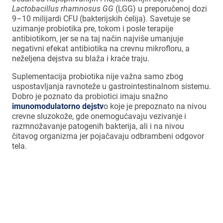
Lactobacillus rhamnosus GG
(LGG) u preporučenoj dozi
9–10 milijardi CFU (bakterijskih ćelija). Savetuje se
uzimanje probiotika pre, tokom i posle terapije
antibiotikom, jer se na taj način najviše umanjuje
negativni efekat antibiotika na crevnu mikrofloru, a
neželjena dejstva su blaža i kraće traju.
Suplementacija probiotika nije važna samo zbog
uspostavljanja ravnoteže u gastrointestinalnom sistemu.
Dobro je poznato da probiotici imaju snažno
imunomodulatorno dejstv
o koje je prepoznato na nivou
crevne sluzokože, gde onemogućavaju vezivanje i
razmnožavanje patogenih bakterija, ali i na nivou
čitavog organizma jer pojačavaju odbrambeni odgovor
tela.
Proliv se javlja usled delovanja
antibiotika na pojedine korisne crevne