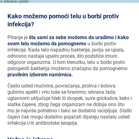
Kako možemo pomoći telu u borbi protiv
infekcija?
Pitanje je
šta sami za sebe možemo da uradimo i kako
svom telu možemo da pomognemo
u borbi protiv
infekcije. Kada telo napadnu bakterije, javlja se upala,
odnosno nastaje upalni proces, što podstiče imuni
odgovor organizma. U tom trenutku, telu u borbi protiv
patogenih bakterija možemo značajno da pomognemo
pravilnim izborom namirnica.
Često usled mučnine, povraćanja, proliva i bolova
gubimo apetit i vrlo loše se hranimo; ishrana tada
uglavnom uključuje hleb ili dvopek, suve grickalice, keks i
slatke čajeve, zbog čega organizam ne dobija ono što
mu je najviše potrebno i tako se dodatno iscrpljuje. Slatki
čajevi čak mogu dodatno pojačati dijareju nastalu usled
infekcije i/ili antibiotske terapije.