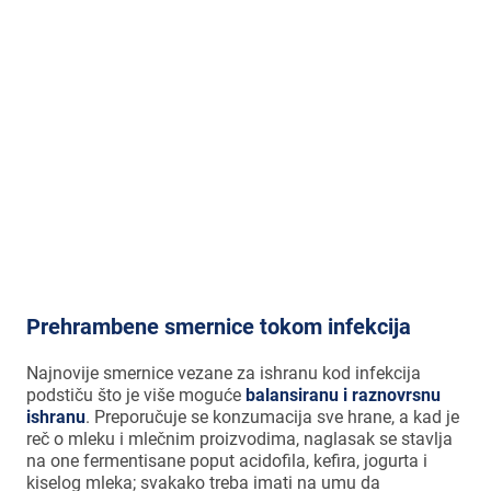
bakterije koje se prirodno nalaze u
gastrointestinalnom sistemu. Naime,
uništavajući patogene bakterije,
antibiotik vrlo često uništava i one
korisne, zbog čega se javlja disbioza. U
tom slučaju u najvećoj meri pomažu
probiotski dodaci ishrani.
Prehrambene smernice tokom infekcija
Najnovije smernice vezane za ishranu kod infekcija
podstiču što je više moguće
balansiranu i raznovrsnu
ishranu
. Preporučuje se konzumacija sve hrane, a kad je
reč o mleku i mlečnim proizvodima, naglasak se stavlja
na one fermentisane poput acidofila, kefira, jogurta i
kiselog mleka; svakako treba imati na umu da