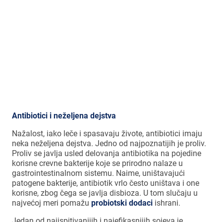
Antioksidansi iz hrane će znatno
smanjiti oksidativni stre
s uzrokovan
infekcijom i podstaći proizvodnju IgA-
antitela, koja su imuni odgovor na
infekciju.
Antibiotici i neželjena dejstva
Nažalost, iako leče i spasavaju živote, antibiotici imaju
neka neželjena dejstva. Jedno od najpoznatijih je proliv.
Proliv se javlja usled delovanja antibiotika na pojedine
korisne crevne bakterije koje se prirodno nalaze u
gastrointestinalnom sistemu. Naime, uništavajući
patogene bakterije, antibiotik vrlo često uništava i one
korisne, zbog čega se javlja disbioza. U tom slučaju u
najvećoj meri pomažu
probiotski dodaci
ishrani.
Jedan od najispitivanijih i najefikasnijih sojeva je