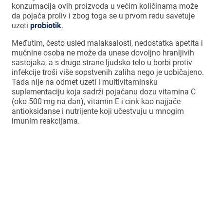
konzumacija ovih proizvoda u većim količinama može
da pojača proliv i zbog toga se u prvom redu savetuje
uzeti
probiotik
.
Međutim, često usled malaksalosti, nedostatka apetita i
mučnine osoba ne može da unese dovoljno hranljivih
sastojaka, a s druge strane ljudsko telo u borbi protiv
infekcije troši više sopstvenih zaliha nego je uobičajeno.
Tada nije na odmet uzeti i multivitaminsku
suplementaciju koja sadrži pojačanu dozu vitamina C
(oko 500 mg na dan), vitamin E i cink kao najjače
antioksidanse i nutrijente koji učestvuju u mnogim
imunim reakcijama.
Jedan od najispitivanijih i najefikasnijih
sojeva je
Lactobacillus rhamnosus GG
(LGG) u preporučenoj dozi 9–10
milijardi CFU (bakterijskih ćelija).