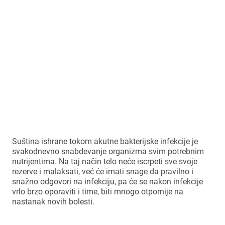
Savetuje se uzimanje probiotika pre,
tokom i posle terapije antibiotikom, jer
se na taj način najviše umanjuje
negativni efekat antibiotika na crevnu
mikrofloru, a neželjena dejstva su blaža
i kraće traju.
Suština ishrane tokom akutne bakterijske infekcije je
svakodnevno snabdevanje organizma svim potrebnim
nutrijentima. Na taj način telo neće iscrpeti sve svoje
rezerve i malaksati, već će imati snage da pravilno i
snažno odgovori na infekciju, pa će se nakon infekcije
vrlo brzo oporaviti i time, biti mnogo otpornije na
nastanak novih bolesti.