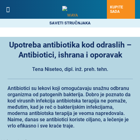
KUPITE
SADA
SAVETI STRUČNJAKA
Upotreba antibiotika kod odraslih –
Antibiotici, ishrana i oporavak
Tena Niseteo, dipl. inž. preh. tehn.
Antibiotici su lekovi koji omogućavaju snažnu odbranu
organizma od patogenih bakterija. Dobro je poznato da
kod virusnih infekcija antibiotska terapija ne pomaže,
međutim, kad je reč o bakterijskim infekcijama,
moderna antibiotska terapija je veoma napredovala.
Naime, danas se antibiotici koriste ciljano, a lečenje je
vrlo efikasno i sve kraće traje.