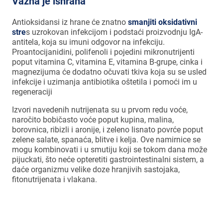
Važna je ishrana
Antioksidansi iz hrane će znatno
smanjiti oksidativni
stre
s uzrokovan infekcijom i podstaći proizvodnju IgA-
antitela, koja su imuni odgovor na infekciju.
Proantocijanidini, polifenoli i pojedini mikronutrijenti
poput vitamina C, vitamina E, vitamina B-grupe, cinka i
magnezijuma će dodatno očuvati tkiva koja su se usled
infekcije i uzimanja antibiotika oštetila i pomoći im u
regeneraciji
Izvori navedenih nutrijenata su u prvom redu voće,
naročito bobičasto voće poput kupina, malina,
borovnica, ribizli i aronije, i zeleno lisnato povrće poput
zelene salate, spanaća, blitve i kelja. Ove namirnice se
mogu kombinovati i u smutiju koji se tokom dana može
pijuckati, što neće opteretiti gastrointestinalni sistem, a
daće organizmu velike doze hranjivih sastojaka,
fitonutrijenata i vlakana.